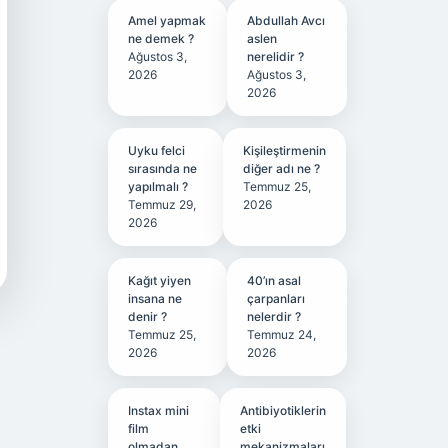
Amel yapmak
Abdullah Avcı
ne demek ?
aslen
Ağustos 3,
nerelidir ?
2026
Ağustos 3,
2026
Uyku felci
Kişileştirmenin
sırasında ne
diğer adı ne ?
yapılmalı ?
Temmuz 25,
Temmuz 29,
2026
2026
Kağıt yiyen
40’ın asal
insana ne
çarpanları
denir ?
nelerdir ?
Temmuz 25,
Temmuz 24,
2026
2026
Instax mini
Antibiyotiklerin
film
etki
olmadan
mekanizmaları