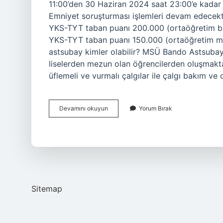
11:00’den 30 Haziran 2024 saat 23:00’e kadar y
Emniyet soruşturması işlemleri devam edecektir
YKS-TYT taban puanı 200.000 (ortaöğretim başa
YKS-TYT taban puanı 150.000 (ortaöğretim mez
astsubay kimler olabilir? MSÜ Bando Astsubay
liselerden mezun olan öğrencilerden oluşmak
üflemeli ve vurmalı çalgılar ile çalgı bakım ve o
Bando
Devamını okuyun
Yorum Bırak
Astsubay
Alımı
Ne
Zaman
Sitemap