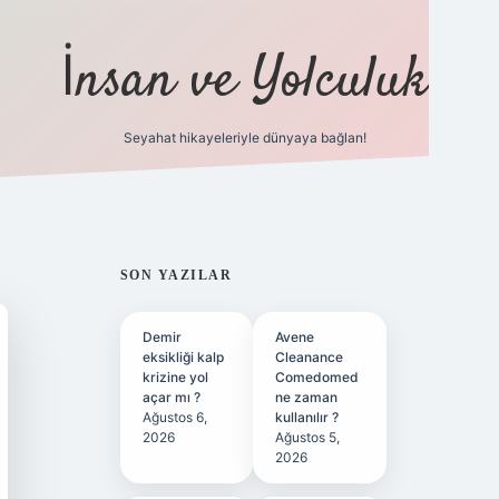
İnsan ve Yolculuk
Seyahat hikayeleriyle dünyaya bağlan!
https://hiltonbet-giris.com/
betexpe
SIDEBAR
SON YAZILAR
Demir
Avene
eksikliği kalp
Cleanance
krizine yol
Comedomed
açar mı ?
ne zaman
Ağustos 6,
kullanılır ?
2026
Ağustos 5,
2026