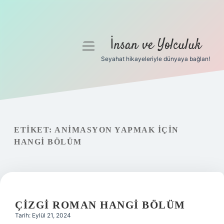
İnsan ve Yolculuk
menüyü
aç
Seyahat hikayeleriyle dünyaya bağlan!
Anasayfa
Gizlilik Politikası
Yasal Uyarı
ETIKET:
ANIMASYON YAPMAK IÇIN
HANGI BÖLÜM
Hakkımızda
ÇIZGI ROMAN HANGI BÖLÜM
Tarih: Eylül 21, 2024