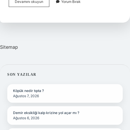
Çizgi
Devamını okuyun
Yorum Bırak
Roman
Hangi
Bölüm
Sitemap
SIDEBAR
SON YAZILAR
Köpük nedir tıpta ?
Ağustos 7, 2026
Demir eksikliği kalp krizine yol açar mı ?
Ağustos 6, 2026