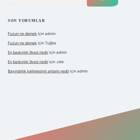
SON YORUMLAR
Fuzun ne demek
için
admin
Fuzun ne demek
için
Tuğba
Eş baskınlık ilkesi nedir
için
admin
Eş baskınlık ilkesi nedir
için
Jale
Bayındırlık kelimesinin anlamı nedir
için
admin
//hiltonbet-giris.com/
betexper indir
elexbetgiris.org