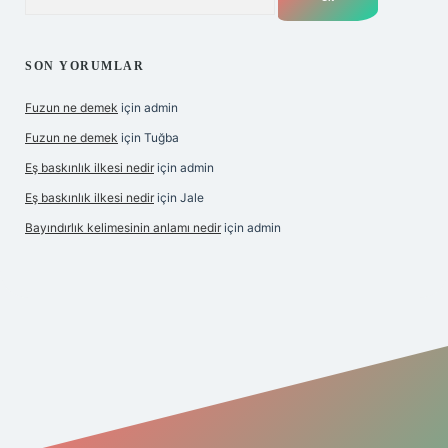
SON YORUMLAR
Fuzun ne demek
için
admin
Fuzun ne demek
için
Tuğba
Eş baskınlık ilkesi nedir
için
admin
Eş baskınlık ilkesi nedir
için
Jale
Bayındırlık kelimesinin anlamı nedir
için
admin
tps://hiltonbet-giris.com/
betexper indir
elexbetgiris.org