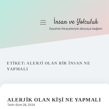
İnsan ve Yolculuk
menüyü
aç
Seyahat hikayeleriyle dünyaya bağlan!
Anasayfa
Gizlilik Politikası
Yasal Uyarı
ETIKET:
ALERJI OLAN BIR INSAN NE
YAPMALI
Hakkımızda
ALERJIK OLAN KIŞI NE YAPMALI
Tarih: Ekim 28, 2024