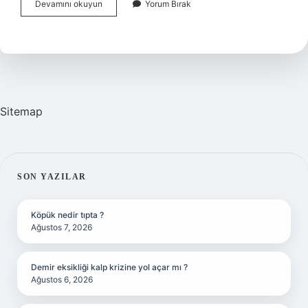
Alerjik
Devamını okuyun
Yorum Bırak
Olan
Kişi
Ne
Yapmalı
Sitemap
SIDEBAR
SON YAZILAR
Köpük nedir tıpta ?
Ağustos 7, 2026
Demir eksikliği kalp krizine yol açar mı ?
Ağustos 6, 2026