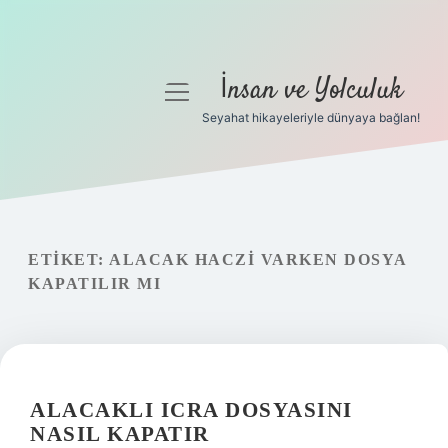
İnsan ve Yolculuk
menüyü
aç
Seyahat hikayeleriyle dünyaya bağlan!
Anasayfa
Gizlilik Politikası
Yasal Uyarı
ETIKET:
ALACAK HACZI VARKEN DOSYA
KAPATILIR MI
Hakkımızda
ALACAKLI ICRA DOSYASINI
NASIL KAPATIR