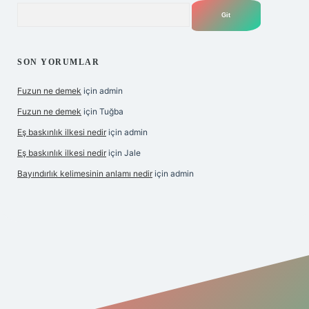
Arama
SON YORUMLAR
Fuzun ne demek
için
admin
Fuzun ne demek
için
Tuğba
Eş baskınlık ilkesi nedir
için
admin
Eş baskınlık ilkesi nedir
için
Jale
Bayındırlık kelimesinin anlamı nedir
için
admin
indir
elexbetgiris.org