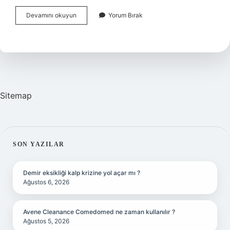
Alacaklı
Devamını okuyun
Yorum Bırak
Icra
Dosyasını
Nasıl
Kapatır
Sitemap
SIDEBAR
SON YAZILAR
Demir eksikliği kalp krizine yol açar mı ?
Ağustos 6, 2026
Avene Cleanance Comedomed ne zaman kullanılır ?
Ağustos 5, 2026