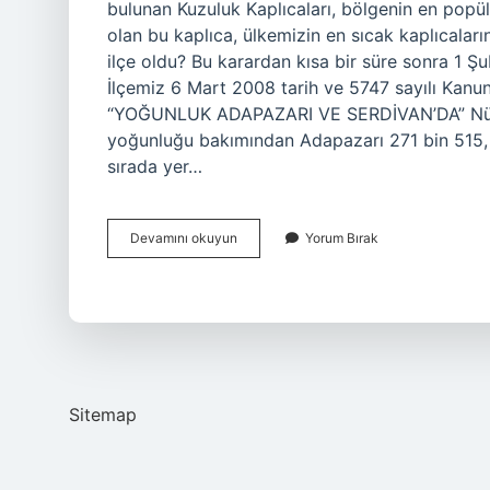
bulunan Kuzuluk Kaplıcaları, bölgenin en popüle
olan bu kaplıca, ülkemizin en sıcak kaplıcalar
ilçe oldu? Bu karardan kısa bir süre sonra 1 Şu
İlçemiz 6 Mart 2008 tarih ve 5747 sayılı Kanun
“YOĞUNLUK ADAPAZARI VE SERDİVAN’DA” Nüfus 
yoğunluğu bakımından Adapazarı 271 bin 515, S
sırada yer…
Akyazı
Devamını okuyun
Yorum Bırak
Ne
Zaman
Ilçe
Oldu
Sitemap