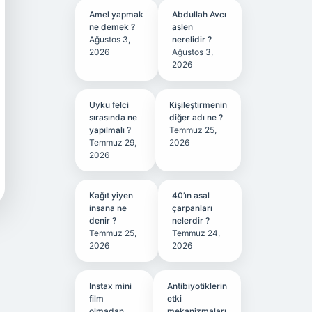
Amel yapmak
Abdullah Avcı
ne demek ?
aslen
Ağustos 3,
nerelidir ?
2026
Ağustos 3,
2026
Uyku felci
Kişileştirmenin
sırasında ne
diğer adı ne ?
yapılmalı ?
Temmuz 25,
Temmuz 29,
2026
2026
Kağıt yiyen
40’ın asal
insana ne
çarpanları
denir ?
nelerdir ?
Temmuz 25,
Temmuz 24,
2026
2026
Instax mini
Antibiyotiklerin
film
etki
olmadan
mekanizmaları