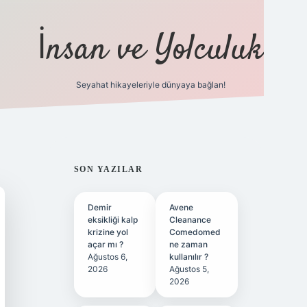
İnsan ve Yolculuk
Seyahat hikayeleriyle dünyaya bağlan!
https://hiltonbet-giris.com/
betexper 
SIDEBAR
SON YAZILAR
Demir
Avene
eksikliği kalp
Cleanance
krizine yol
Comedomed
açar mı ?
ne zaman
Ağustos 6,
kullanılır ?
2026
Ağustos 5,
2026