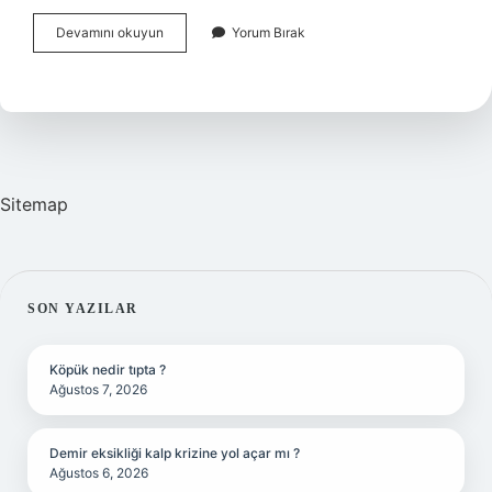
Ahgaz
Devamını okuyun
Yorum Bırak
Hisse
En
Yüksek
Kaçı
Gördü
Sitemap
SIDEBAR
SON YAZILAR
Köpük nedir tıpta ?
Ağustos 7, 2026
Demir eksikliği kalp krizine yol açar mı ?
Ağustos 6, 2026