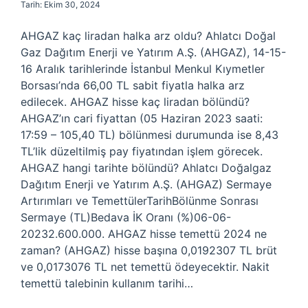
Tarih: Ekim 30, 2024
AHGAZ kaç liradan halka arz oldu? Ahlatcı Doğal
Gaz Dağıtım Enerji ve Yatırım A.Ş. (AHGAZ), 14-15-
16 Aralık tarihlerinde İstanbul Menkul Kıymetler
Borsası’nda 66,00 TL sabit fiyatla halka arz
edilecek. AHGAZ hisse kaç liradan bölündü?
AHGAZ’ın cari fiyattan (05 Haziran 2023 saati:
17:59 – 105,40 TL) bölünmesi durumunda ise 8,43
TL’lik düzeltilmiş pay fiyatından işlem görecek.
AHGAZ hangi tarihte bölündü? Ahlatcı Doğalgaz
Dağıtım Enerji ve Yatırım A.Ş. (AHGAZ) Sermaye
Artırımları ve TemettülerTarihBölünme Sonrası
Sermaye (TL)Bedava İK Oranı (%)06-06-
20232.600.000. AHGAZ hisse temettü 2024 ne
zaman? (AHGAZ) hisse başına 0,0192307 TL brüt
ve 0,0173076 TL net temettü ödeyecektir. Nakit
temettü talebinin kullanım tarihi…