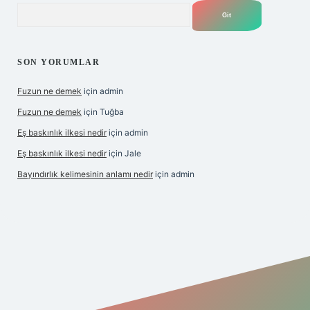
Arama
SON YORUMLAR
Fuzun ne demek
için
admin
Fuzun ne demek
için
Tuğba
Eş baskınlık ilkesi nedir
için
admin
Eş baskınlık ilkesi nedir
için
Jale
Bayındırlık kelimesinin anlamı nedir
için
admin
/
betexper indir
elexbetgiris.org