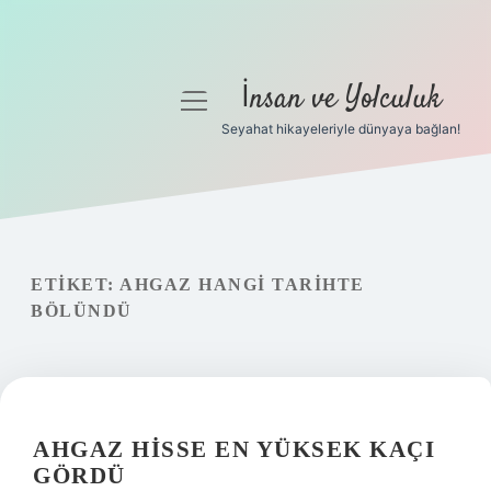
İnsan ve Yolculuk
menüyü
aç
Seyahat hikayeleriyle dünyaya bağlan!
Anasayfa
Gizlilik Politikası
Yasal Uyarı
ETIKET:
AHGAZ HANGI TARIHTE
BÖLÜNDÜ
Hakkımızda
AHGAZ HISSE EN YÜKSEK KAÇI
GÖRDÜ