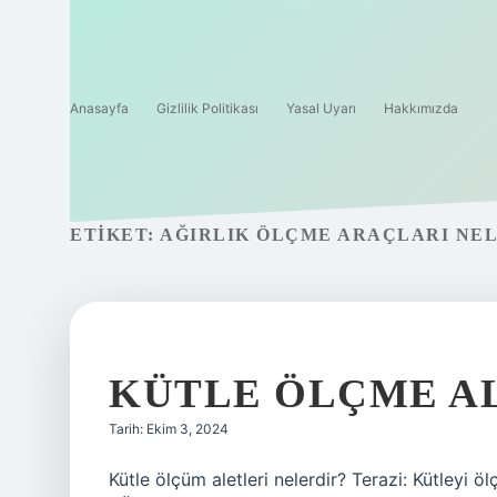
Anasayfa
Gizlilik Politikası
Yasal Uyarı
Hakkımızda
ETIKET:
AĞIRLIK ÖLÇME ARAÇLARI NE
KÜTLE ÖLÇME A
Tarih: Ekim 3, 2024
Kütle ölçüm aletleri nelerdir? Terazi: Kütleyi ö