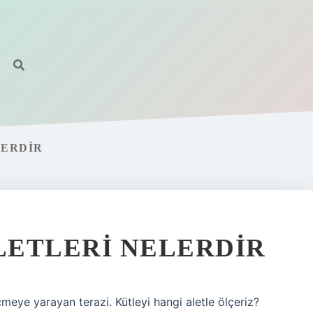
LERDIR
LETLERI NELERDIR
lçmeye yarayan terazi. Kütleyi hangi aletle ölçeriz?