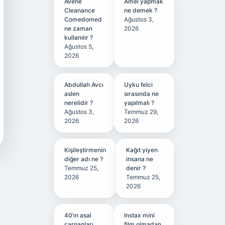
Avene
Amel yapmak
Cleanance
ne demek ?
Comedomed
Ağustos 3,
ne zaman
2026
kullanılır ?
Ağustos 5,
2026
Abdullah Avcı
Uyku felci
aslen
sırasında ne
nerelidir ?
yapılmalı ?
Ağustos 3,
Temmuz 29,
2026
2026
Kişileştirmenin
Kağıt yiyen
diğer adı ne ?
insana ne
Temmuz 25,
denir ?
2026
Temmuz 25,
2026
40’ın asal
Instax mini
çarpanları
film olmadan