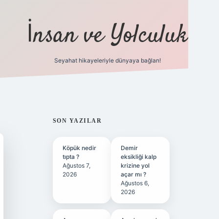
İnsan ve Yolculuk
Seyahat hikayeleriyle dünyaya bağlan!
https://hiltonbet-
SIDEBAR
SON YAZILAR
Köpük nedir
Demir
tıpta ?
eksikliği kalp
Ağustos 7,
krizine yol
2026
açar mı ?
Ağustos 6,
2026