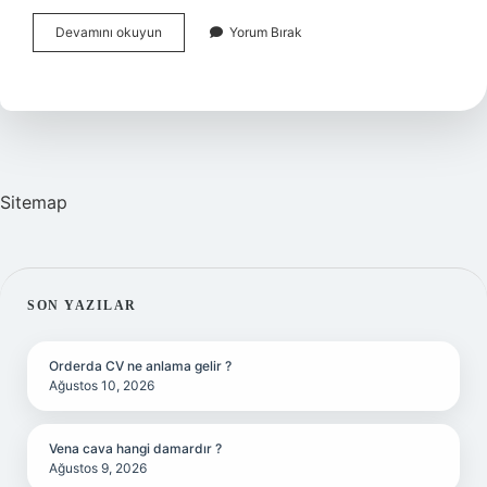
Afyon
Devamını okuyun
Yorum Bırak
Nasıl
Bir
Yerdir
Sitemap
SIDEBAR
SON YAZILAR
Orderda CV ne anlama gelir ?
Ağustos 10, 2026
Vena cava hangi damardır ?
Ağustos 9, 2026