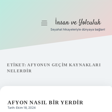
İnsan ve Yolculuk
menüyü
aç
Seyahat hikayeleriyle dünyaya bağlan!
Anasayfa
Gizlilik Politikası
Yasal Uyarı
ETIKET:
AFYONUN GEÇIM KAYNAKLARI
NELERDIR
Hakkımızda
AFYON NASIL BIR YERDIR
Tarih: Ekim 18, 2024