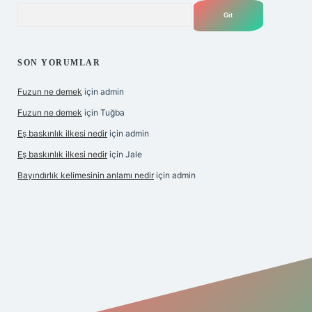
Arama
SON YORUMLAR
Fuzun ne demek
için
admin
Fuzun ne demek
için
Tuğba
Eş baskınlık ilkesi nedir
için
admin
Eş baskınlık ilkesi nedir
için
Jale
Bayındırlık kelimesinin anlamı nedir
için
admin
//hiltonbet-giris.com/
betexper indir
elexbetgiris.org