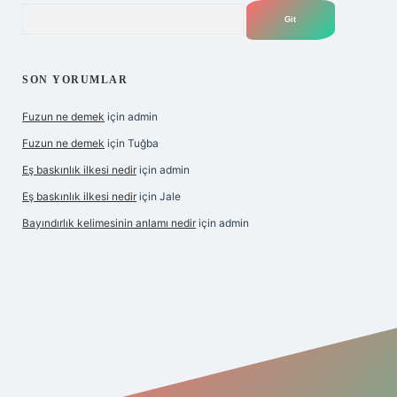
Arama
SON YORUMLAR
Fuzun ne demek
için
admin
Fuzun ne demek
için
Tuğba
Eş baskınlık ilkesi nedir
için
admin
Eş baskınlık ilkesi nedir
için
Jale
Bayındırlık kelimesinin anlamı nedir
için
admin
/
betexper indir
elexbetgiris.org