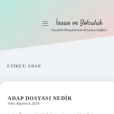
İnsan ve Yolculuk
menüyü
aç
Seyahat hikayeleriyle dünyaya bağlan!
Anasayfa
Gizlilik Politikası
Yasal Uyarı
ETIKET:
ADAP
Hakkımızda
ADAP DOSYASI NEDIR
Tarih: Ağustos 8, 2024