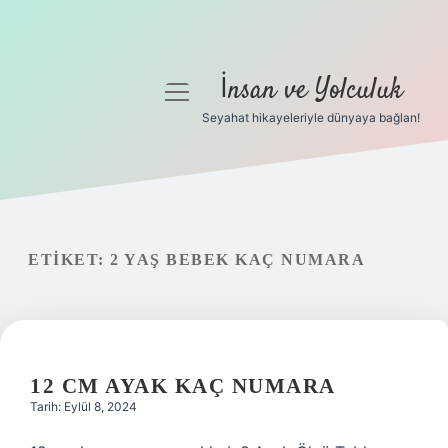
İnsan ve Yolculuk
menüyü
aç
Seyahat hikayeleriyle dünyaya bağlan!
Anasayfa
Gizlilik Politikası
Yasal Uyarı
ETIKET:
2 YAŞ BEBEK KAÇ NUMARA
Hakkımızda
12 CM AYAK KAÇ NUMARA
Tarih: Eylül 8, 2024