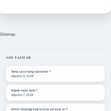
Ayak
Kaç
Numara
Sitemap
SIDEBAR
SON YAZILAR
Vena cava hangi damardır ?
Ağustos 9, 2026
Köpük nedir tıpta ?
Ağustos 7, 2026
Demir eksikliği kalp krizine yol açar mı ?