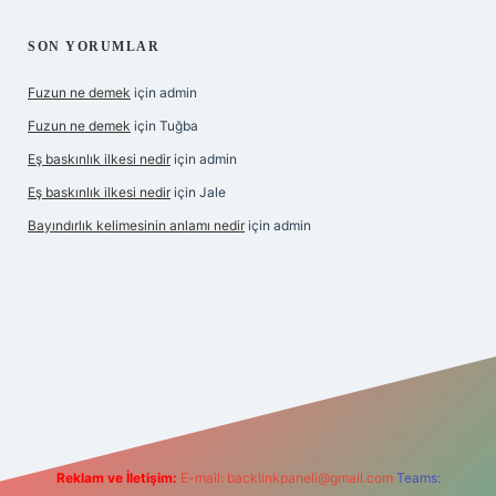
SON YORUMLAR
Fuzun ne demek
için
admin
Fuzun ne demek
için
Tuğba
Eş baskınlık ilkesi nedir
için
admin
Eş baskınlık ilkesi nedir
için
Jale
Bayındırlık kelimesinin anlamı nedir
için
admin
om/
betexper indir
elexbetgiris.org
Reklam ve İletişim:
E-mail:
backlinkpaneli@gmail.com
Teams: