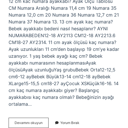
12 cm kac numara ayakkabı? Ayak Ölçü Tablosu
CM Numara Aralığı Numara 11,4 cm 19 Numara 35
Numara 12,0 cm 20 Numara 36 Numara 12,7 cm 21
Numara 37 Numara 13. 13 cm ayak kaç numara?
Bebek ayakkabı bedeni nasıl hesaplanır? AYNI
NUMARABEDEN12-18 AY2113 CM12-18 AY2213.6
CM18-27 AY2314. 11 cm ayak ölçüsü kaç numara?
Ayak uzunlukları 11 cm’den başlayıp 19 cm’ye kadar
uzanıyor. 1 yaş bebek ayağı kaç cm? Bebek
ayakkabı numarasının hesaplanmasıAyak
ölçüsüAyak uzunluğuYaş grubuBebek Orta12-12,5
cm6-12 ayBebek Büyük13-14 cm12-18 ayBebek
XLarge15-15,5 cm18-27 ayÇocuk XSKüçük16-16. 14
cm kaç numara ayakkabı giyer? Başlangıç ​​
ayakkabısı kaç numara olmalı? Bebeğinizin ayağı
ortalama…
12
Devamını okuyun
Yorum Bırak
Cm