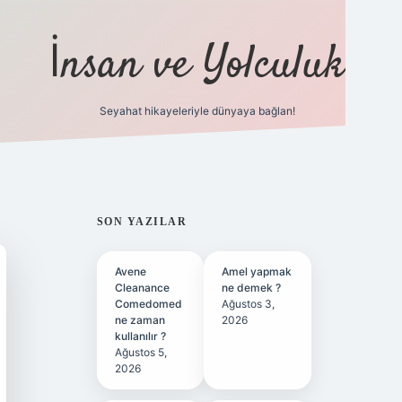
İnsan ve Yolculuk
Seyahat hikayeleriyle dünyaya bağlan!
https://hiltonbet-giris.com/
betexpe
SIDEBAR
SON YAZILAR
Avene
Amel yapmak
Cleanance
ne demek ?
Comedomed
Ağustos 3,
ne zaman
2026
kullanılır ?
Ağustos 5,
2026