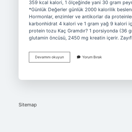
359 kcal kalori, 1 ölçeğinde yani 30 gram peyn
*Günlük Değerler günlük 2000 kalorilik beslen
Hormonlar, enzimler ve antikorlar da proteinler
karbonhidrat 4 kalori ve 1 gram yağ 9 kalori içe
protein tozu Kaç Gramdır? 1 porsiyonda (36
glutamin öncüsü, 2450 mg kreatin içerir. Zayı
1
Devamını okuyun
Yorum Bırak
Protein
Tozu
Kaç
Kalori
Sitemap