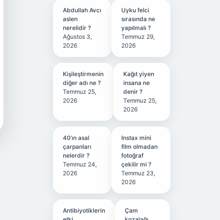
Abdullah Avcı
Uyku felci
aslen
sırasında ne
nerelidir ?
yapılmalı ?
Ağustos 3,
Temmuz 29,
2026
2026
Kişileştirmenin
Kağıt yiyen
diğer adı ne ?
insana ne
Temmuz 25,
denir ?
2026
Temmuz 25,
2026
40’ın asal
Instax mini
çarpanları
film olmadan
nelerdir ?
fotoğraf
Temmuz 24,
çekilir mi ?
2026
Temmuz 23,
2026
Antibiyotiklerin
Çam
etki
kozalağı