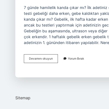
7 günde hamilelik kanda çıkar mı? İlk adetiniz 
testi gebeliği daha erken, gebe kaldıktan yaklaş
kanda çıkar mı? Gebelik, ilk hafta kadar erken 
ancak bu testleri yaptırmak için adetinizin gec
Gebeliğin bu aşamasında, ultrason veya diğer 
çok erkendir. 1 haftalık gebelik erken gebelik 
adetinizin 1. gününden itibaren yapılabilir. Ne
7
Devamını okuyun
Yorum Bırak
Günlük
Gebelik
Kanda
Belli
Olur
Mu
Sitemap