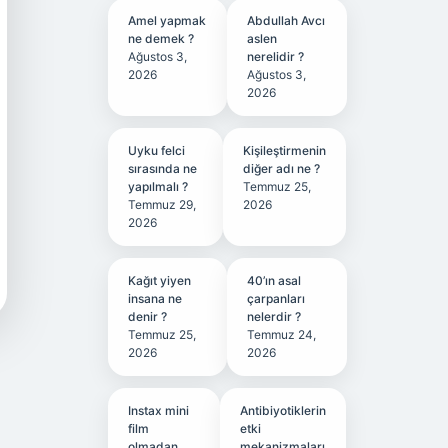
Amel yapmak
Abdullah Avcı
ne demek ?
aslen
Ağustos 3,
nerelidir ?
2026
Ağustos 3,
2026
Uyku felci
Kişileştirmenin
sırasında ne
diğer adı ne ?
yapılmalı ?
Temmuz 25,
Temmuz 29,
2026
2026
Kağıt yiyen
40’ın asal
insana ne
çarpanları
denir ?
nelerdir ?
Temmuz 25,
Temmuz 24,
2026
2026
Instax mini
Antibiyotiklerin
film
etki
olmadan
mekanizmaları