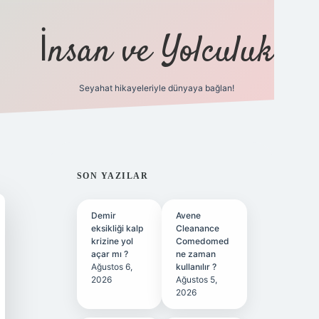
İnsan ve Yolculuk
Seyahat hikayeleriyle dünyaya bağlan!
https://hiltonbet-g
SIDEBAR
SON YAZILAR
Demir
Avene
eksikliği kalp
Cleanance
krizine yol
Comedomed
açar mı ?
ne zaman
Ağustos 6,
kullanılır ?
2026
Ağustos 5,
2026